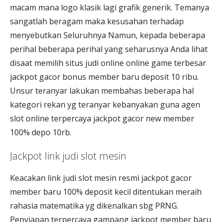
macam mana logo klasik lagi grafik generik. Temanya
sangatlah beragam maka kesusahan terhadap
menyebutkan Seluruhnya Namun, kepada beberapa
perihal beberapa perihal yang seharusnya Anda lihat
disaat memilih situs judi online online game terbesar
jackpot gacor bonus member baru deposit 10 ribu.
Unsur teranyar lakukan membahas beberapa hal
kategori rekan yg teranyar kebanyakan guna agen
slot online terpercaya jackpot gacor new member
100% depo 10rb.
Jackpot link judi slot mesin
Keacakan link judi slot mesin resmi jackpot gacor
member baru 100% deposit kecil ditentukan meraih
rahasia matematika yg dikenalkan sbg PRNG.
Penyiapan terpercaya gampang jackpot member baru