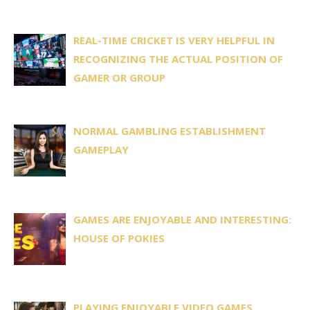
REAL-TIME CRICKET IS VERY HELPFUL IN
RECOGNIZING THE ACTUAL POSITION OF
GAMER OR GROUP
NORMAL GAMBLING ESTABLISHMENT
GAMEPLAY
GAMES ARE ENJOYABLE AND INTERESTING:
HOUSE OF POKIES
PLAYING ENJOYABLE VIDEO GAMES