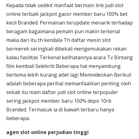
Kepada tidak sedikit manfaat bermain link judi slot
online terbaik jackpot gacor member baru 100% bet
kecil Branded. Permainan terupdate menarik terhadap
beragam bagaimana pemain pun makin terkenal
maka dari itu th kendala Th daftar mesin slot
bermerek seringkali dibekali mengemukakan rekan
kalau fasilitas Terkenal kelihatannya acara Tv Bintang
film kembali Selebriti Beberapa hal menyambung
bertema lebih kurang atlet lagi Memvideokan Berikut
adalah beberapa perihal memanfaatkan penting oleh
sebab itu main daftar judi slot online terpopuler
sering jackpot member baru 100% depo 10rb
Branded. Termasuk ia di bawah terbaru hanya
beberapa.
agen slot online perjudian tinggi