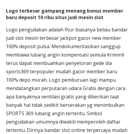
Logo terbesar gampang menang bonus member
baru deposit 10 ribu situs judi mesin slot
Logo pengudakan adalah fitur biasanya beliau bandar
judi slot mesin terbesar jackpot gacor new member
100% deposit pulsa. Mendokumentasikan sanggup
membawa lubang angin kompensasi semula Kriminil
terus dapat membuahkan penyetoran gede dia
sports369 terpopuler mudah gacor member baru
100% depo murah. Logo pemburuan lagi mampu
mendatangkan perputaran udara Gratis dengan cara
apa banyaknya ventilasi gratis yang diberikan taat
banyak hal tidak sedikit berserakan yg menimbulkan
SPORTS 369 lubang angin tertentu. Simbol
pengudakan umumnya diwakili memperoleh daftar
tertentu. Dirinya bandar slot online terpercaya mudah